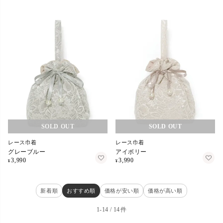
在庫切れ
在庫切れ
レース巾着
レース巾着
グレーブルー
アイボリー
3,990
3,990
¥
¥
新着順
おすすめ順
価格が安い順
価格が高い順
1
-
14
14