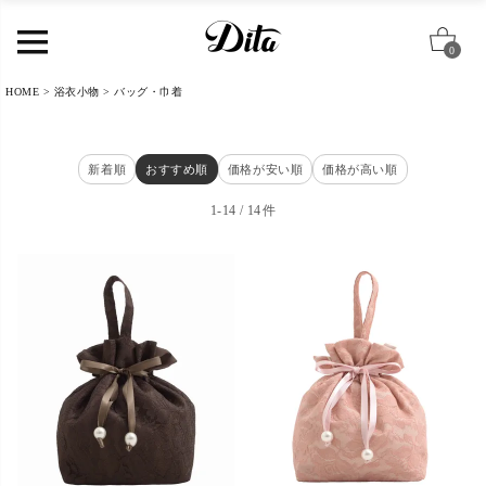
0
HOME
浴衣小物
バッグ・巾着
新着順
おすすめ順
価格が安い順
価格が高い順
1
-
14
14