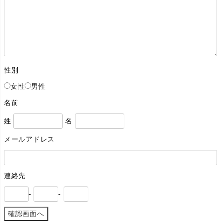
性別
女性
男性
名前
姓
名
メールアドレス
連絡先
-
-