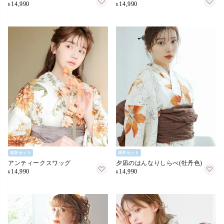
14,990
14,990
¥
¥
浴衣セット
浴衣セット
アンティークスワッグ
夕凪のはんなりしらべ(牡丹色)
14,990
14,990
¥
¥