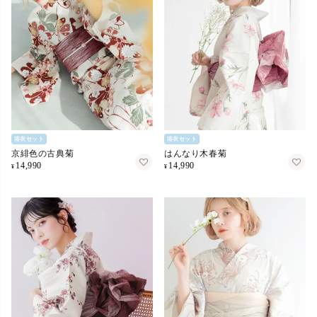
浴衣セット
浴衣セット
京緋色の古典菊
はんなり木春菊
14,990
14,990
¥
¥