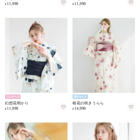
11,990
11,990
¥
¥
ワンピース
浴衣セット
幻想花明かり
桜花の咲きうらら
11,990
14,990
¥
¥