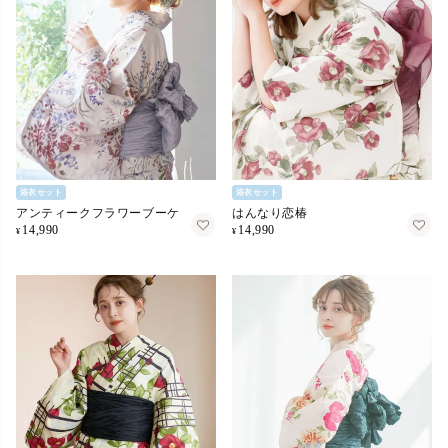
浴衣セット
浴衣セット
アンティークフラワーブーケ
はんなり恋椿
14,990
14,990
¥
¥