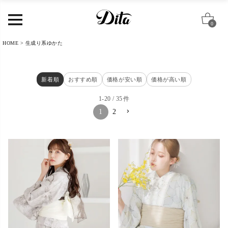
0
HOME
生成り系ゆかた
新着順
おすすめ順
価格が安い順
価格が高い順
1
-
20
35
1
2