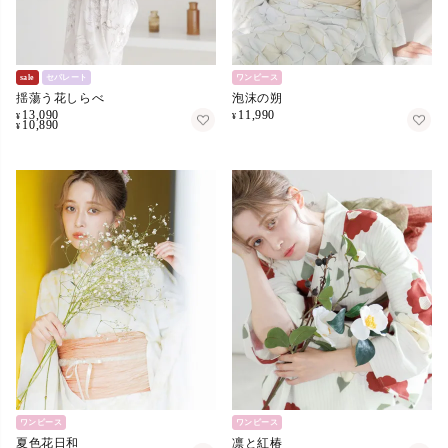
sale
セパレート
ワンピース
揺蕩う花しらべ
泡沫の朔
13,090
11,990
¥
¥
10,890
¥
ワンピース
ワンピース
夏色花日和
凛と紅椿