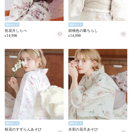
浴衣セット
浴衣セット
初花月しらべ
胡桃色の菊ちらし
14,990
14,990
¥
¥
浴衣セット
浴衣セット
桜花のすずらんあそび
水彩の花月あそび