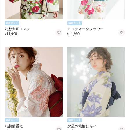
浴衣セット
浴衣セット
幻想大正ロマン
アンティークフラワー
11,990
11,990
¥
¥
浴衣セット
浴衣セット
幻想菊重ね
夕凪の桔梗しらべ