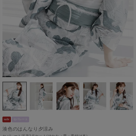
sale
セパレート
湊色のはんなり夕涼み
セパレート浴衣3点セット(ゆかた・帯・着付け本)