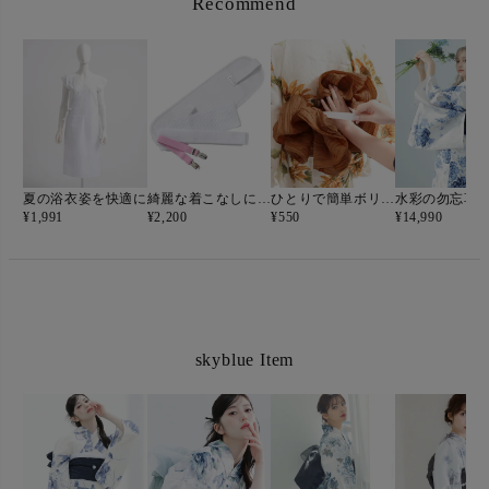
Recommend
夏の浴衣姿を快適に
綺麗な着こなしに必須◎
ひとりで簡単ボリュームアップ！
水彩の勿忘草
¥
1,991
¥
2,200
¥
550
¥
14,990
skyblue Item