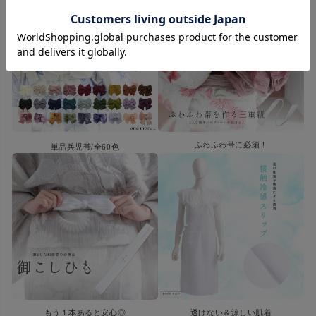
ふわふわ帯に必須！
単品兵児帯/全60色
もう１本あると安心◎
透けない＆涼しい肌着