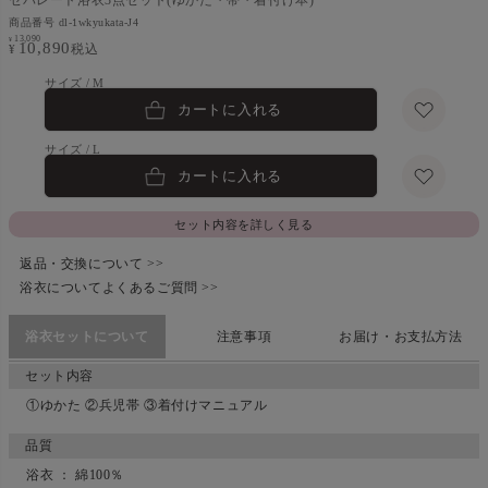
商品番号
dl-1wkyukata-J4
13,090
¥
10,890
税込
¥
M
カートに入れる
L
カートに入れる
セット内容を詳しく見る
返品・交換について >>
浴衣についてよくあるご質問 >>
浴衣セットについて
注意事項
お届け・お支払方法
セット内容
①ゆかた ②兵児帯 ③着付けマニュアル
品質
浴衣 ： 綿100％