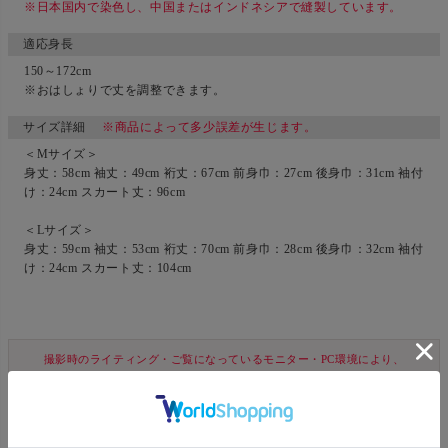
※日本国内で染色し、中国またはインドネシアで縫製しています。
適応身長
150～172cm
※おはしょりで丈を調整できます。
サイズ詳細
※商品によって多少誤差が生じます。
＜Mサイズ＞
身丈：58cm 袖丈：49cm 裄丈：67cm 前身巾：27cm 後身巾：31cm 袖付
け：24cm スカート丈：96cm
＜Lサイズ＞
身丈：59cm 袖丈：53cm 裄丈：70cm 前身巾：28cm 後身巾：32cm 袖付
け：24cm スカート丈：104cm
撮影時のライティング・ご覧になっているモニター・PC環境により、
実際の商品と色味が異なって見える場合がございます。
なお、著しい色の相違は御座いません。