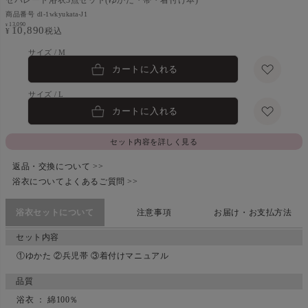
商品番号
dl-1wkyukata-J1
13,090
¥
10,890
税込
¥
M
カートに入れる
L
カートに入れる
セット内容を詳しく見る
返品・交換について >>
浴衣についてよくあるご質問 >>
浴衣セットについて
注意事項
お届け・お支払方法
セット内容
①ゆかた ②兵児帯 ③着付けマニュアル
品質
浴衣 ： 綿100％