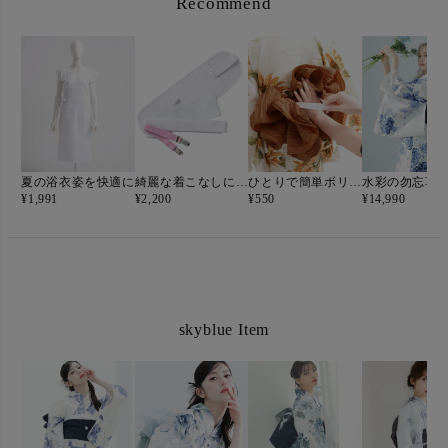
Recommend
夏の浴衣姿を快適に
綺麗な着こなしに必須◎
ひとりで簡単ボリュームアップ！
水彩の勿忘草
¥
1,991
¥
2,200
¥
550
¥
14,990
skyblue Item