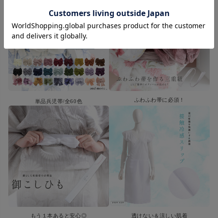
ふわふわ帯に必須！
単品兵児帯/全60色
もう１本あると安心◎
透けない＆涼しい肌着