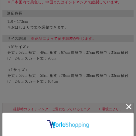
※日本国内で染色し、中国またはインドネシアで縫製しています。
適応身長
150～172cm
※おはしょりで丈を調整できます。
サイズ詳細
※商品によって多少誤差が生じます。
＜Mサイズ＞
身丈：58cm 袖丈：49cm 裄丈：67cm 前身巾：27cm 後身巾：31cm 袖付
け：24cm スカート丈：96cm
＜Lサイズ＞
身丈：59cm 袖丈：53cm 裄丈：70cm 前身巾：28cm 後身巾：32cm 袖付
け：24cm スカート丈：104cm
撮影時のライティング・ご覧になっているモニター・PC環境により、
実際の商品と色味が異なって見える場合がございます。
なお、著しい色の相違は御座いません。