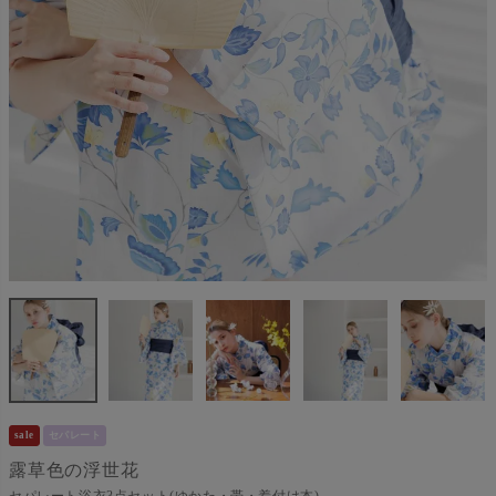
sale
セパレート
露草色の浮世花
セパレート浴衣3点セット(ゆかた・帯・着付け本)