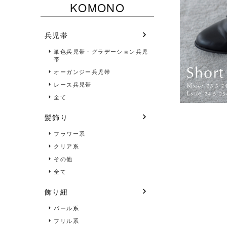
KOMONO
兵児帯
単色兵児帯・グラデーション兵児
帯
オーガンジー兵児帯
レース兵児帯
全て
髪飾り
フラワー系
クリア系
その他
全て
飾り紐
パール系
フリル系