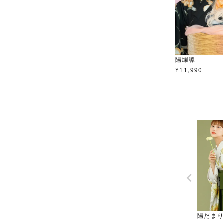
陽爛譚
¥
11,990
陽だま