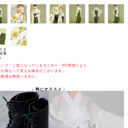
陽だま
花重
ね
ィング・ご覧になっているモニター・PC環境により、
味が異なって見える場合がございます。
の相違は御座いません。
- 袴にオススメ -