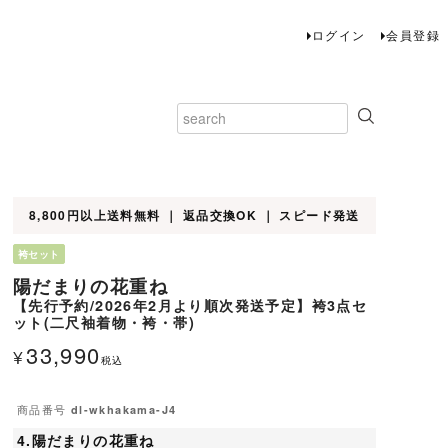
ログイン
会員登録
8,800円以上送料無料 ｜ 返品交換OK ｜ スピード発送
袴セット
陽だまりの花重ね
【先行予約/2026年2月より順次発送予定】袴3点セ
ット(二尺袖着物・袴・帯)
33,990
¥
税込
商品番号
dl-wkhakama-J4
4.陽だまりの花重ね