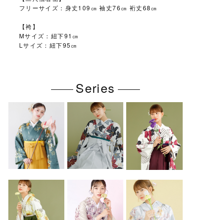
フリーサイズ：身丈109㎝ 袖丈76㎝ 裄丈68㎝
【袴】
Mサイズ：紐下91㎝
Lサイズ：紐下95㎝
Series