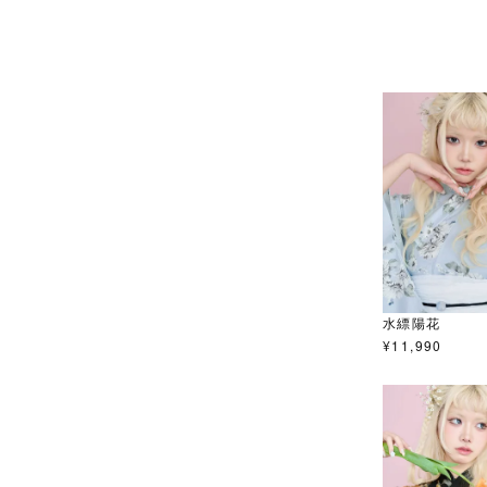
水縹陽花
¥
11,990