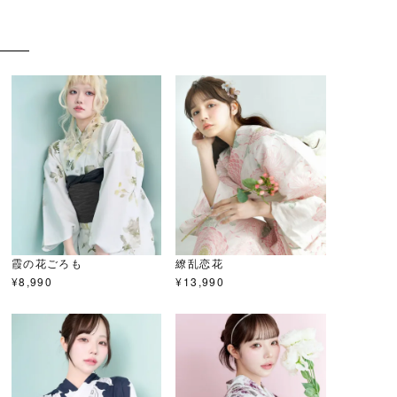
霞の花ごろも
繚乱恋花
¥
8,990
¥
13,990