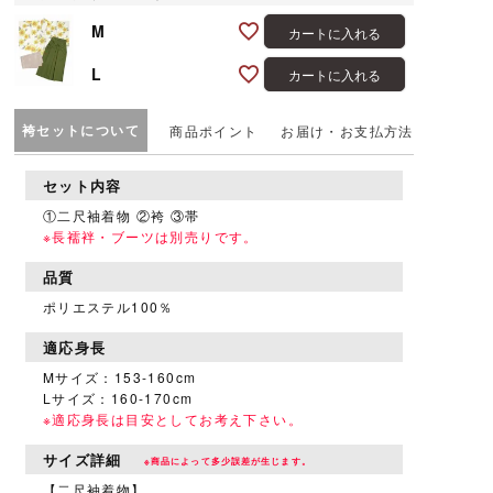
M
カートに入れる
L
カートに入れる
袴セットについて
商品ポイント
お届け・お支払方法
セット内容
①二尺袖着物 ②袴 ③帯
※長襦袢・ブーツは別売りです。
品質
ポリエステル100％
適応身長
Mサイズ：153-160cm
Lサイズ：160-170cm
※適応身長は目安としてお考え下さい。
サイズ詳細
※商品によって多少誤差が生じます。
【二尺袖着物】