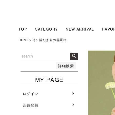
販売中のみ表示
販売中
並び順
人気順
新着順
TOP
CATEGORY
NEW ARRIVAL
FAVO
登録順
価格が安い順
HOME
袴
陽だまりの花重ね
価格が高い順
検索
詳細検索
MY PAGE
ログイン
会員登録