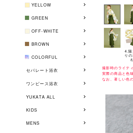
YELLOW
GREEN
OFF-WHITE
BROWN
4.
りの
COLORFUL
撮影時のライテ
セパレート浴衣
実際の商品と色
なお、著しい色
ワンピース浴衣
YUKATA ALL
KIDS
MENS