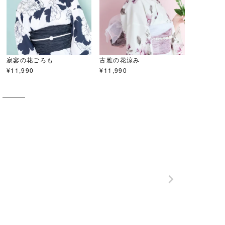
寂寥の花ごろも
古雅の花涼み
¥
11,990
¥
11,990
S