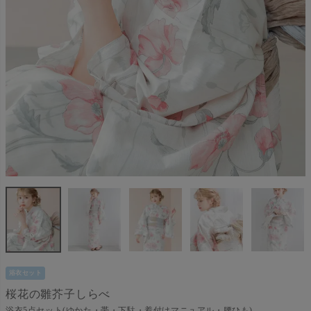
浴衣セット
桜花の雛芥子しらべ
浴衣5点セット(ゆかた・帯・下駄・着付けマニュアル・腰ひも)