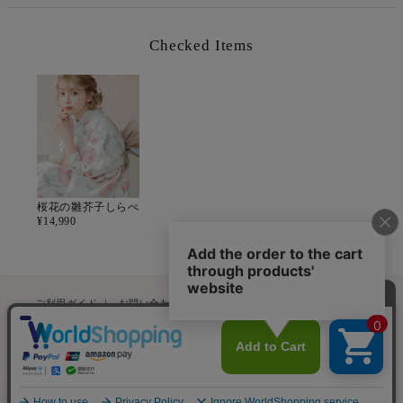
Checked Items
桜花の雛芥子しらべ
¥
14,990
ペー
ご利用ガイド
｜
お問い合わせフォーム
｜
浴衣についてよくある質問
ジト
特定商取引法に基づく表記
｜
会社概要
ップ
へ
▶ 着用動画はこちら