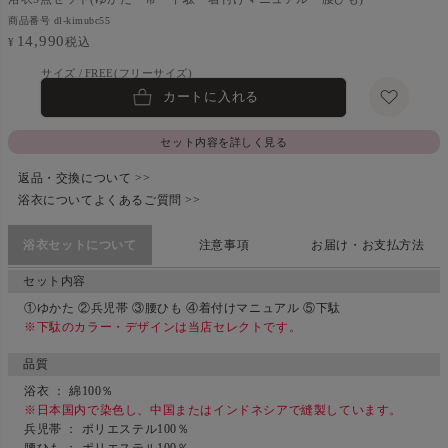
商品番号
dl-kimubc55
14,990
税込
¥
FREE(フリーサイズ)
カートに入れる
セット内容を詳しく見る
返品・交換について >>
浴衣についてよくあるご質問 >>
浴衣セットについて
注意事項
お届け・お支払方法
セット内容
①ゆかた ②兵児帯 ③腰ひも ④着付けマニュアル ⑤下駄
※下駄のカラー・デザインは当店セレクトです。
品質
浴衣 ： 綿100％
※日本国内で染色し、中国またはインドネシアで縫製しています。
兵児帯 ： ポリエステル100％
腰ひも ： ポリエステル100％