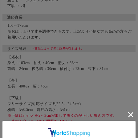
下駄 ： 桐
適応身長
150～172cm
※おはしょりで丈を調整できるので、上記より小柄な方も高めの方もご
着用いただけます。
サイズ詳細
※商品によって多少誤差が生じます。
【浴衣】
身丈：163cm 袖丈：49cm 裄丈：68cm
前幅：24cm 後ろ幅：30cm 袖付け：23cm 襟下：81cm
【帯】
全長：400㎝ 幅：45㎝
【下駄】
フリーサイズ(対応サイズ 約22.5～24.5cm)
横幅：約8.5cm 前坪の高さ：約1cm
※下駄はかかとを2～3cm程出して履くのが正しい履き方です。
小指が台から出ても問題ありません。