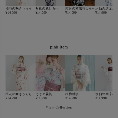
桜花の咲きうらら
月夜の萩しらべ
霜月の紫陽花しらべ
水仙の夕涼み
¥
14,990
¥
14,990
¥
14,990
¥
14,990
pink Item
桜花の咲きうらら
そそぐ花筏
桜梅桃李
水仙の凛涼み
¥
14,990
¥
11,990
¥
14,990
¥
14,990
View Collection