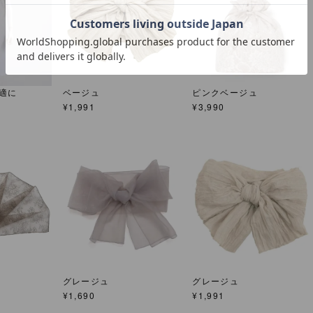
適に
ベージュ
ピンクベージュ
¥
1,991
¥
3,990
グレージュ
グレージュ
¥
1,690
¥
1,991