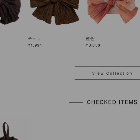
チョコ
橙色
¥
1,991
¥
3,850
View Collection
CHECKED ITEM