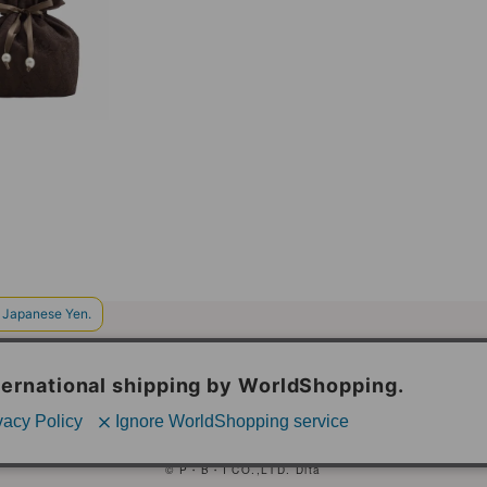
ン
い合わせフォーム
｜
浴衣についてよくある質問
｜
特定商取引法に
© P・B・I CO.,LTD. Dita