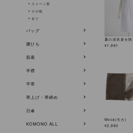
ストーン系
その他
全て
バッグ
夏の浴衣姿を快
腰ひも
¥
1,991
肌着
半襟
平帯
帯上げ・帯締め
日傘
Moca(モカ)
KOMONO ALL
¥
2,990