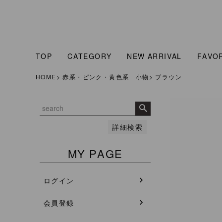
販売中のみ表示
販売中
並び順
人気順
新着順
TOP
CATEGORY
NEW ARRIVAL
FAVO
登録順
価格が安い順
HOME
赤系・ピンク・黄色系 小物
ブラウン
価格が高い順
検索
詳細検索
MY PAGE
ログイン
会員登録