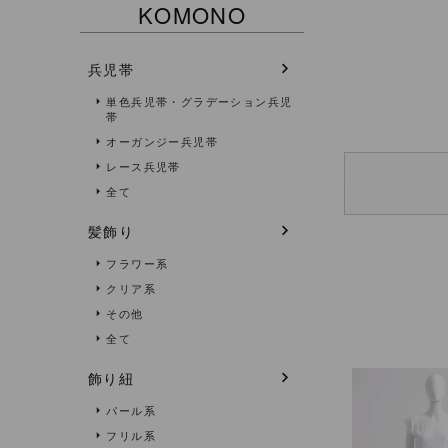
KOMONO
兵児帯
単色兵児帯・グラデーション兵児
帯
オーガンジー兵児帯
レース兵児帯
全て
髪飾り
フラワー系
クリア系
その他
全て
飾り紐
パール系
フリル系