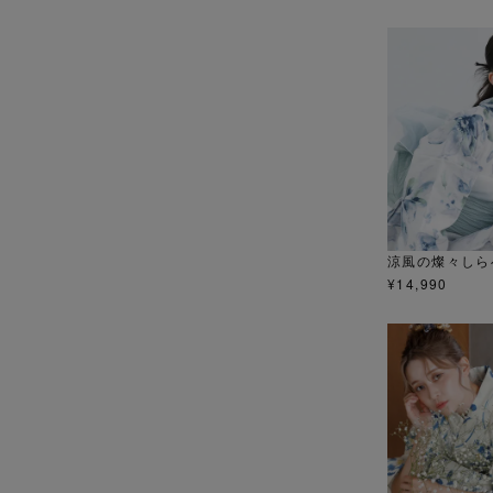
涼風の燦々しら
¥
14,990