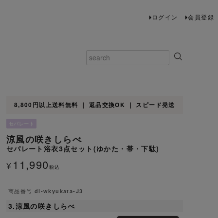
ログイン
会員登録
8,800円以上送料無料 ｜ 返品交換OK ｜ スピード発送
セパレート
涼風の咲きしらべ
セパレート浴衣3点セット(ゆかた・帯・下駄)
11,990
¥
税込
商品番号
dl-wkyukata-J3
3.涼風の咲きしらべ