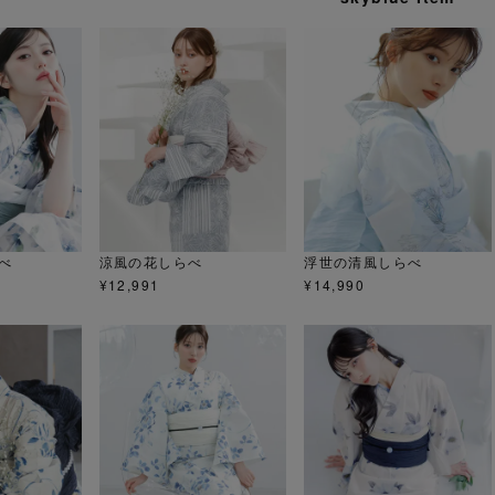
べ
涼風の花しらべ
浮世の清風しらべ
¥
12,991
¥
14,990