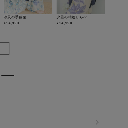
涼風の手毬菊
夕凪の桔梗しらべ
¥
14,990
¥
14,990
S