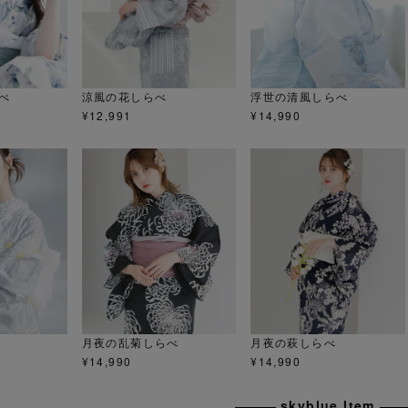
べ
涼風の花しらべ
浮世の清風しらべ
¥
12,991
¥
14,990
月夜の乱菊しらべ
月夜の萩しらべ
¥
14,990
¥
14,990
skyblue Item