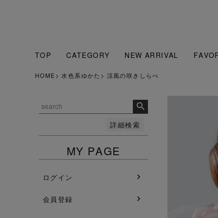
販売中のみ表示
販売中
並び順
人気順
新着順
TOP
CATEGORY
NEW ARRIVAL
FAVO
登録順
価格が安い順
HOME
水色系ゆかた
涼風の咲きしらべ
価格が高い順
検索
詳細検索
MY PAGE
ログイン
会員登録