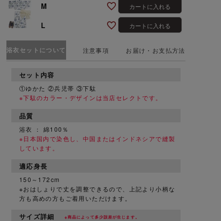
M
カートに入れる
L
カートに入れる
浴衣セットについて
注意事項
お届け・お支払方法
セット内容
①ゆかた ②兵児帯 ③下駄
※下駄のカラー・デザインは当店セレクトです。
品質
浴衣 ： 綿100％
※日本国内で染色し、中国またはインドネシアで縫製
しています。
適応身長
150～172cm
※おはしょりで丈を調整できるので、上記より小柄な
方も高めの方もご着用いただけます。
サイズ詳細
※商品によって多少誤差が生じます。