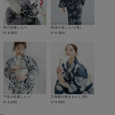
宵の乱菊しらべ
泡沫の花しらべ(宵)
¥
14,990
¥
14,990
下弦の乱菊しらべ
万寿菊の咲きちらし(宵)
¥
14,990
¥
14,990