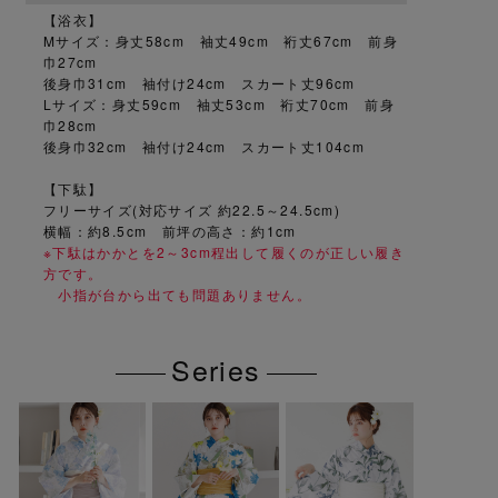
【浴衣】
Mサイズ：身丈58cm 袖丈49cm 裄丈67cm 前身
巾27cm
後身巾31cm 袖付け24cm スカート丈96cm
Lサイズ：身丈59cm 袖丈53cm 裄丈70cm 前身
巾28cm
後身巾32cm 袖付け24cm スカート丈104cm
【下駄】
フリーサイズ(対応サイズ 約22.5～24.5cm)
横幅：約8.5cm 前坪の高さ：約1cm
※下駄はかかとを2～3cm程出して履くのが正しい履き
方です。
小指が台から出ても問題ありません。
Series