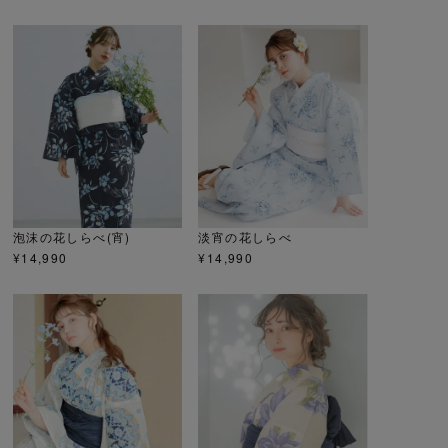
泡沫の花しらべ(宵)
淡宵の花しらべ
¥
14,990
¥
14,990