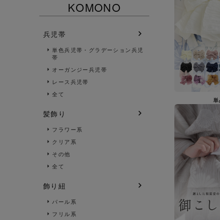
KOMONO
兵児帯
単色兵児帯・グラデーション兵児
帯
オーガンジー兵児帯
レース兵児帯
全て
単
髪飾り
フラワー系
クリア系
その他
全て
飾り紐
パール系
フリル系