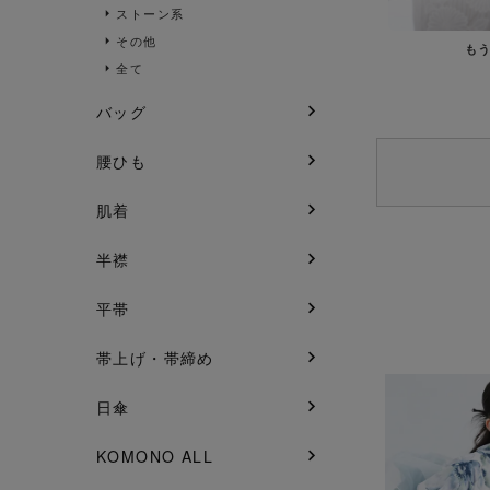
ストーン系
その他
も
全て
バッグ
腰ひも
肌着
半襟
平帯
帯上げ・帯締め
日傘
KOMONO ALL