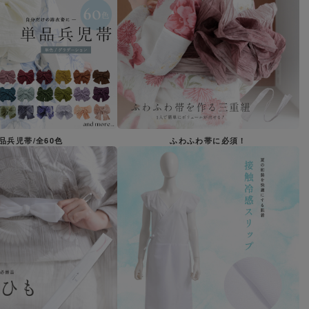
品兵児帯/全60色
ふわふわ帯に必須！