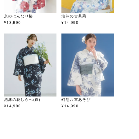
京のはんなり椿
泡沫の古典菊
¥
13,990
¥
14,990
泡沫の花しらべ(宵)
幻想八重あそび
¥
14,990
¥
14,990