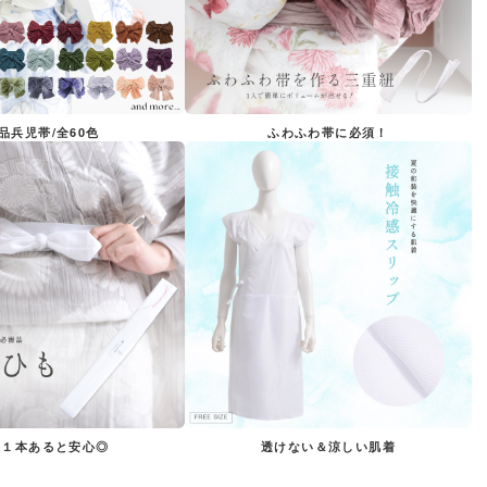
品兵児帯/全60色
ふわふわ帯に必須！
う１本あると安心◎
透けない＆涼しい肌着