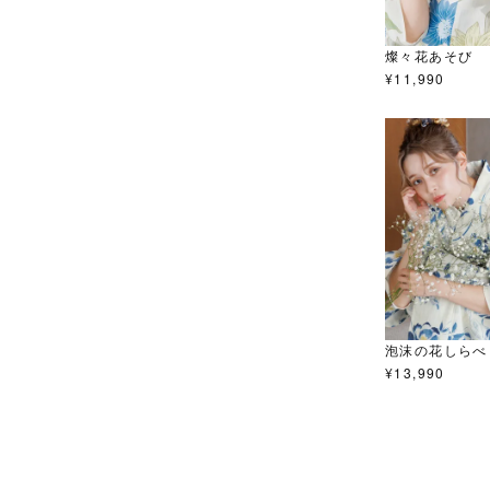
燦々花あそび
¥
11,990
泡沫の花しらべ
¥
13,990