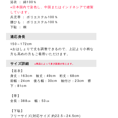
浴衣 ： 綿100％
※日本国内で染色し、中国またはインドネシアで縫製
しています。
兵児帯 ： ポリエステル100％
腰ひも ： ポリエステル100％
下駄 ： 桐
適応身長
150～172cm
※おはしょりで丈を調整できるので、上記より小柄な
方も高めの方もご着用いただけます。
サイズ詳細
※商品によって多少誤差が生じます。
【浴衣】
身丈：163cm 袖丈：49cm 裄丈：68cm
前幅：24cm 後ろ幅：30cm 袖付け：23cm 襟
下：81cm
【帯】
全長：388㎝ 幅：53㎝
【下駄】
フリーサイズ(対応サイズ 約22.5～24.5cm)