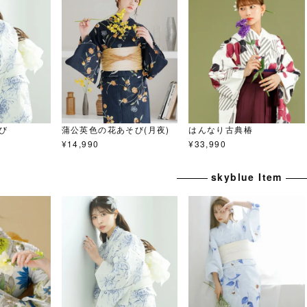
び
蒲公英色の花あそび(月夜)
はんなり古典椿
¥
14,990
¥
33,990
skyblue Item