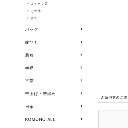
ストーン系
その他
全て
バッグ
腰ひも
肌着
半襟
平帯
帯上げ・帯締め
Dita浴衣のご
日傘
KOMONO ALL