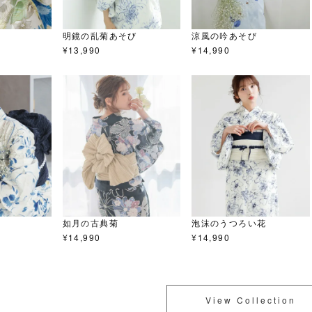
明鏡の乱菊あそび
涼風の吟あそび
¥
13,990
¥
14,990
如月の古典菊
泡沫のうつろい花
¥
14,990
¥
14,990
View Collection