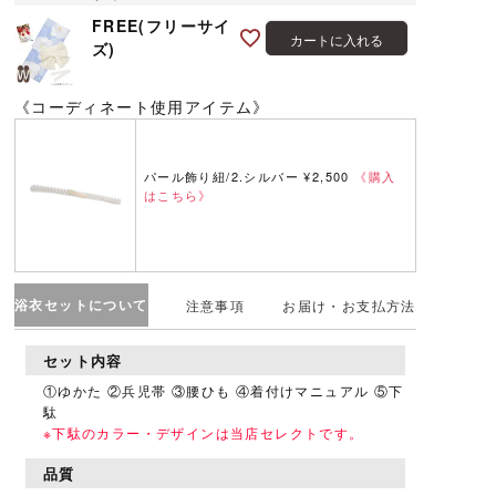
FREE(フリーサイ
カートに入れる
ズ)
《コーディネート使用アイテム》
パール飾り紐/2.シルバー ¥2,500
《購入
はこちら》
浴衣セットについて
注意事項
お届け・お支払方法
セット内容
①ゆかた ②兵児帯 ③腰ひも ④着付けマニュアル ⑤下
駄
※下駄のカラー・デザインは当店セレクトです。
品質