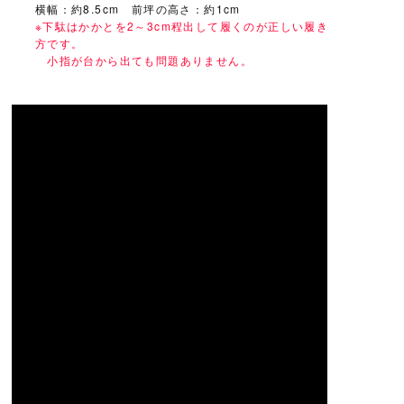
横幅：約8.5cm 前坪の高さ：約1cm
※下駄はかかとを2～3cm程出して履くのが正しい履き
方です。
小指が台から出ても問題ありません。