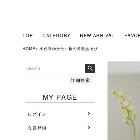
販売中のみ表示
販売中
並び順
人気順
新着順
TOP
CATEGORY
NEW ARRIVAL
FAVO
登録順
価格が安い順
HOME
水色系ゆかた
椿の琴歌あそび
価格が高い順
検索
詳細検索
MY PAGE
ログイン
会員登録