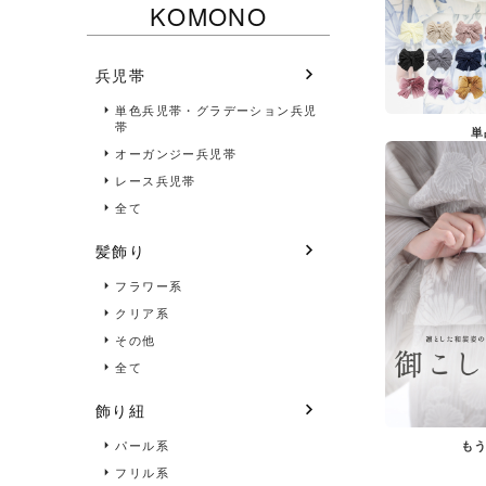
KOMONO
兵児帯
単色兵児帯・グラデーション兵児
帯
単
オーガンジー兵児帯
レース兵児帯
全て
髪飾り
フラワー系
クリア系
その他
全て
飾り紐
パール系
も
フリル系