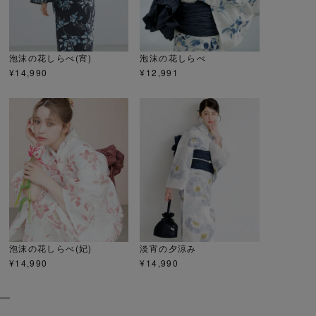
泡沫の花しらべ(宵)
泡沫の花しらべ
¥
14,990
¥
12,991
泡沫の花しらべ(妃)
淡宵の夕涼み
¥
14,990
¥
14,990