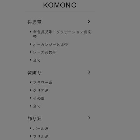
KOMONO
兵児帯
単色兵児帯・グラデーション兵児
帯
オーガンジー兵児帯
レース兵児帯
全て
髪飾り
フラワー系
クリア系
その他
全て
飾り紐
パール系
フリル系