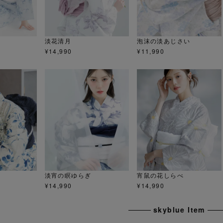
淡花清月
泡沫の淡あじさい
¥
14,990
¥
11,990
淡宵の瞑ゆらぎ
宵鼠の花しらべ
¥
14,990
¥
14,990
skyblue Item