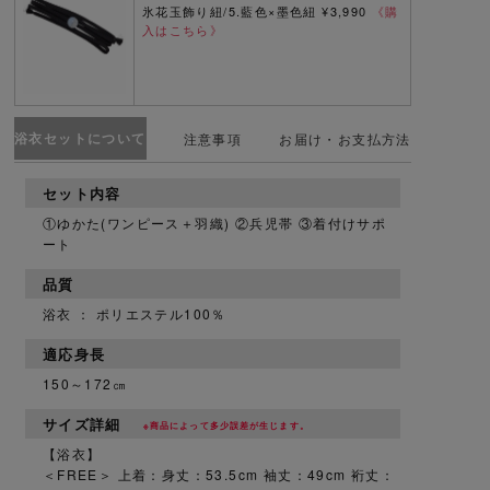
氷花玉飾り紐/5.藍色×墨色紐 ¥3,990
《購
入はこちら》
浴衣セットについて
注意事項
お届け・お支払方法
セット内容
①ゆかた(ワンピース＋羽織) ②兵児帯 ③着付けサポ
ート
品質
浴衣 ： ポリエステル100％
適応身長
150～172㎝
サイズ詳細
※商品によって多少誤差が生じます。
【浴衣】
＜FREE＞ 上着：身丈：53.5cm 袖丈：49cm 裄丈：