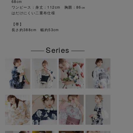
68cm
ワンピース：身丈：112cm 胸囲：86㎝
はだけにくい二重布仕様
【帯】
長さ約388cm 幅約53cm
Series