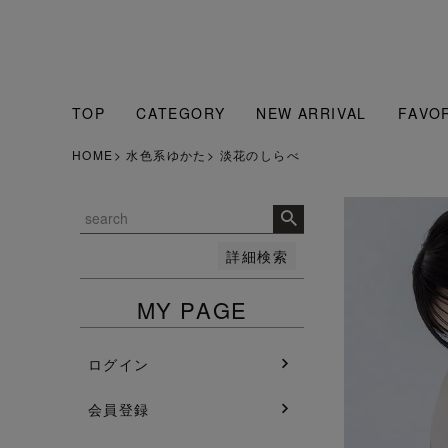
販売中のみ表示
販売中
並び順
人気順
新着順
TOP
CATEGORY
NEW ARRIVAL
FAVO
登録順
価格が安い順
HOME
水色系ゆかた
淡花のしらべ
価格が高い順
検索
詳細検索
MY PAGE
ログイン
会員登録