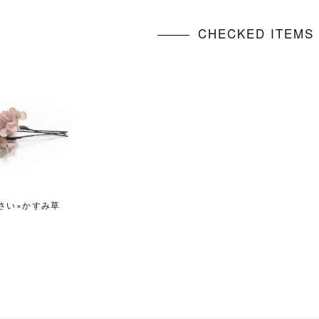
CHECKED ITEM
じさい×かすみ草