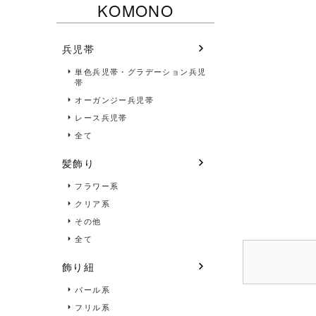
KOMONO
兵児帯
単色兵児帯・グラデーション兵児
帯
オーガンジー兵児帯
レース兵児帯
全て
髪飾り
フラワー系
クリア系
その他
全て
飾り紐
パール系
フリル系