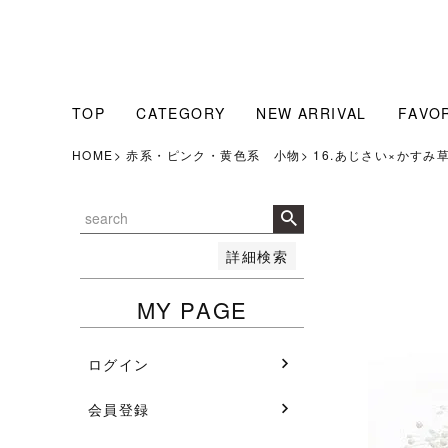
販売中のみ表示
販売中
並び順
人気順
新着順
TOP
CATEGORY
NEW ARRIVAL
FAVO
登録順
価格が安い順
HOME
赤系・ピンク・黄色系 小物
16.あじさい×かすみ
価格が高い順
検索
詳細検索
MY PAGE
ログイン
会員登録