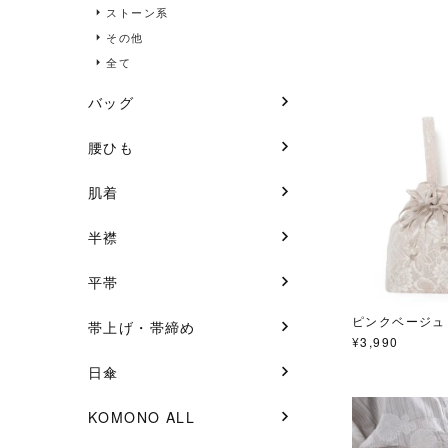
ストーン系
その他
全て
バッグ
腰ひも
肌着
半襟
平帯
ピンクベージュ
帯上げ・帯締め
¥
3,990
日傘
KOMONO ALL