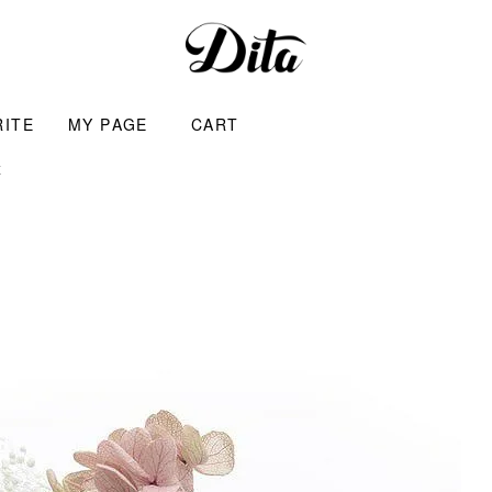
RITE
MY PAGE
CART
草