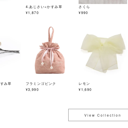
4.あじさい×かすみ草
さくら
¥
1,870
¥
990
かすみ草
フラミンゴピンク
レモン
¥
3,990
¥
1,690
View Collection