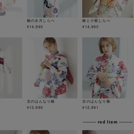
椿の水月しらべ
椿と小菊しらべ
¥
14,990
¥
14,990
京のはんなり椿
京のはんなり椿
¥
13,990
¥
12,991
red Item