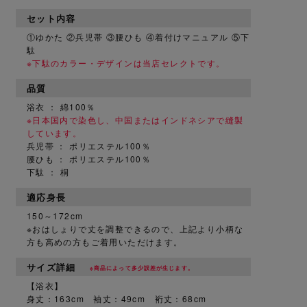
セット内容
①ゆかた ②兵児帯 ③腰ひも ④着付けマニュアル ⑤下
駄
※下駄のカラー・デザインは当店セレクトです。
品質
浴衣 ： 綿100％
※日本国内で染色し、中国またはインドネシアで縫製
しています。
兵児帯 ： ポリエステル100％
腰ひも ： ポリエステル100％
下駄 ： 桐
適応身長
150～172cm
※おはしょりで丈を調整できるので、上記より小柄な
方も高めの方もご着用いただけます。
サイズ詳細
※商品によって多少誤差が生じます。
【浴衣】
身丈：163cm 袖丈：49cm 裄丈：68cm