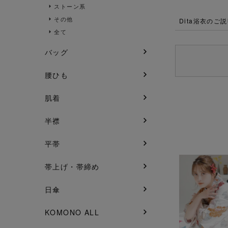
ストーン系
その他
Dita浴衣のご
全て
バッグ
腰ひも
肌着
半襟
平帯
帯上げ・帯締め
日傘
KOMONO ALL