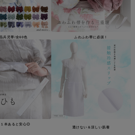
品兵児帯/全60色
ふわふわ帯に必須！
う１本あると安心◎
透けない＆涼しい肌着