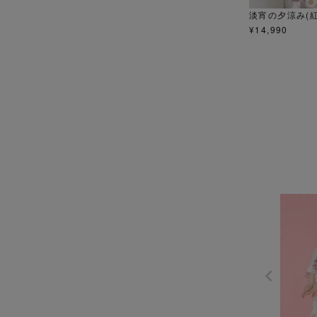
淡宵の夕涼み(紅
¥
14,990