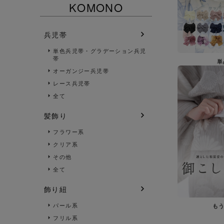
KOMONO
兵児帯
単色兵児帯・グラデーション兵児
帯
単
オーガンジー兵児帯
レース兵児帯
全て
髪飾り
フラワー系
クリア系
その他
全て
飾り紐
パール系
も
フリル系