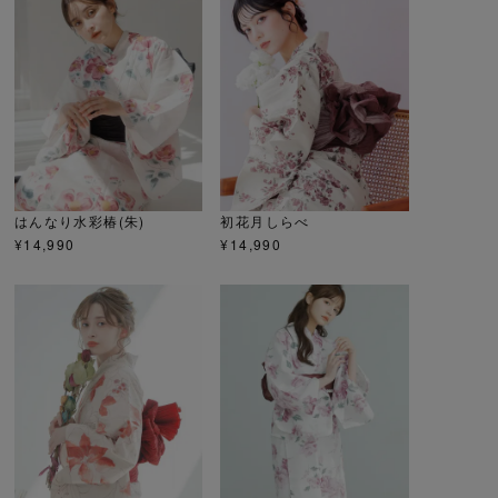
はんなり水彩椿(朱)
初花月しらべ
¥
14,990
¥
14,990