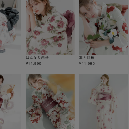
はんなり恋椿
凛と紅椿
¥
14,990
¥
11,990