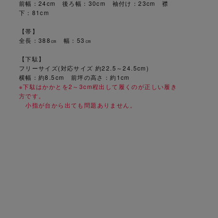
前幅：24cm 後ろ幅：30cm 袖付け：23cm 襟
下：81cm
【帯】
全長：388㎝ 幅：53㎝
【下駄】
フリーサイズ(対応サイズ 約22.5～24.5cm)
横幅：約8.5cm 前坪の高さ：約1cm
※下駄はかかとを2～3cm程出して履くのが正しい履き
方です。
小指が台から出ても問題ありません。