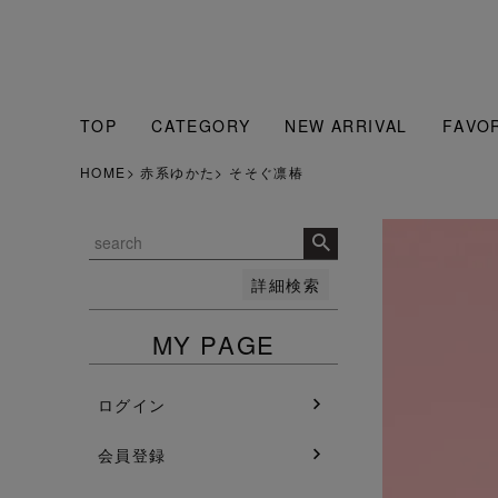
販売中のみ表示
販売中
並び順
人気順
新着順
TOP
CATEGORY
NEW ARRIVAL
FAVO
登録順
価格が安い順
HOME
赤系ゆかた
そそぐ凛椿
価格が高い順
検索
詳細検索
MY PAGE
ログイン
会員登録