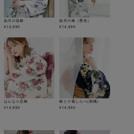
如月の凪椿
如月の椿（墨色）
¥
14,990
¥
14,990
はんなり恋椿
椿と小菊しらべ(柑橘)
¥
14,990
¥
14,990