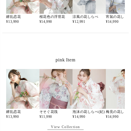
繚乱恋花
桜花色の浮世花
涼風の花しらべ
宵鼠の花しら
¥
13,990
¥
14,990
¥
12,991
¥
14,990
pink Item
繚乱恋花
そそぐ花筏
泡沫の花しらべ(妃)
梅見の花しら
¥
13,990
¥
11,990
¥
14,990
¥
14,990
View Collection