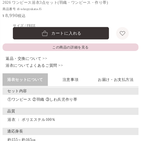
2026 ワンピース浴衣3点セット(羽織・ワンピース・作り帯)
商品番号
dl-wkopyukata-J5
8,990
税込
¥
FREE
カートに入れる
この商品の詳細を見る
返品・交換について >>
浴衣についてよくあるご質問 >>
浴衣セットについて
注意事項
お届け・お支払方法
セット内容
①ワンピース ②羽織 ③しわ兵児作り帯
品質
浴衣 ： ポリエステル100％
適応身長
約155～約165㎝