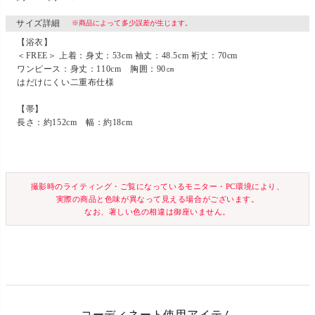
サイズ詳細
※商品によって多少誤差が生じます。
【浴衣】
＜FREE＞ 上着：身丈：53cm 袖丈：48.5cm 裄丈：70cm
ワンピース：身丈：110cm 胸囲：90㎝
はだけにくい二重布仕様
【帯】
長さ：約152cm 幅：約18cm
撮影時のライティング・ご覧になっているモニター・PC環境により、
実際の商品と色味が異なって見える場合がございます。
なお、著しい色の相違は御座いません。
コーディネート使用アイテム