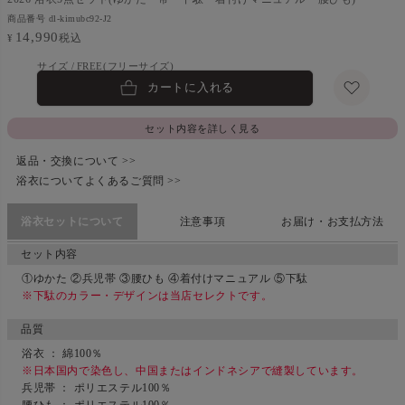
商品番号
dl-kimubc92-J2
14,990
税込
¥
FREE(フリーサイズ)
カートに入れる
セット内容を詳しく見る
返品・交換について >>
浴衣についてよくあるご質問 >>
浴衣セットについて
注意事項
お届け・お支払方法
セット内容
①ゆかた ②兵児帯 ③腰ひも ④着付けマニュアル ⑤下駄
※下駄のカラー・デザインは当店セレクトです。
品質
浴衣 ： 綿100％
※日本国内で染色し、中国またはインドネシアで縫製しています。
兵児帯 ： ポリエステル100％
腰ひも ： ポリエステル100％