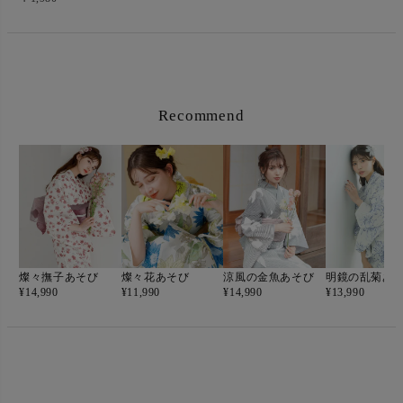
Recommend
燦々撫子あそび
燦々花あそび
涼風の金魚あそび
明鏡の乱菊あ
¥
14,990
¥
11,990
¥
14,990
¥
13,990