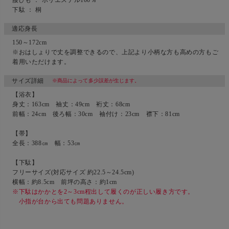
下駄 ： 桐
適応身長
150～172cm
※おはしょりで丈を調整できるので、上記より小柄な方も高めの方もご
着用いただけます。
サイズ詳細
※商品によって多少誤差が生じます。
【浴衣】
身丈：163cm 袖丈：49cm 裄丈：68cm
前幅：24cm 後ろ幅：30cm 袖付け：23cm 襟下：81cm
【帯】
全長：388㎝ 幅：53㎝
【下駄】
フリーサイズ(対応サイズ 約22.5～24.5cm)
横幅：約8.5cm 前坪の高さ：約1cm
※下駄はかかとを2～3cm程出して履くのが正しい履き方です。
小指が台から出ても問題ありません。