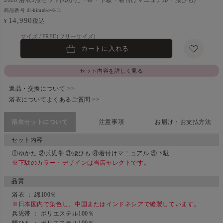
商品番号
dl-kimubc46-J1
14,990
税込
¥
FREE(フリーサイズ)
カートに入れる
セット内容を詳しく見る
返品・交換について >>
浴衣についてよくあるご質問 >>
浴衣セットについて
注意事項
お届け・お支払方法
セット内容
①ゆかた ②兵児帯 ③腰ひも ④着付けマニュアル ⑤下駄
※下駄のカラー・デザインは当店セレクトです。
品質
浴衣 ： 綿100％
※日本国内で染色し、中国またはインドネシアで縫製しています。
兵児帯 ： ポリエステル100％