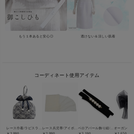
もう１本あると安心◎
透けない＆涼しい肌着
コーディネート使用アイテム
レース巾着/ラピスラズリ
ベロアパール飾り紐/Black(ブラック)
レース兵児帯/アイボリー
￥3,990
￥3,190
￥1,650
￥2,990