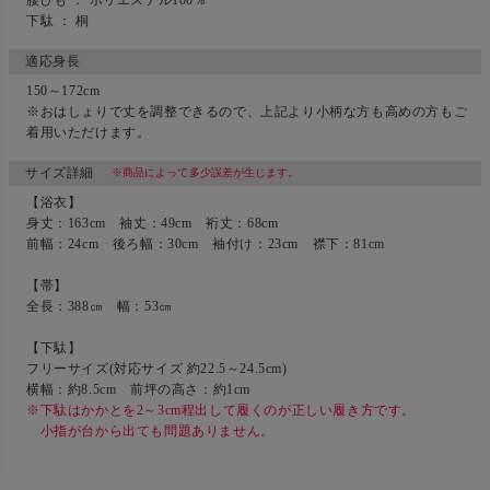
腰ひも ： ポリエステル100％
下駄 ： 桐
適応身長
150～172cm
※おはしょりで丈を調整できるので、上記より小柄な方も高めの方もご
着用いただけます。
サイズ詳細
※商品によって多少誤差が生じます。
【浴衣】
身丈：163cm 袖丈：49cm 裄丈：68cm
前幅：24cm 後ろ幅：30cm 袖付け：23cm 襟下：81cm
【帯】
全長：388㎝ 幅：53㎝
【下駄】
フリーサイズ(対応サイズ 約22.5～24.5cm)
横幅：約8.5cm 前坪の高さ：約1cm
※下駄はかかとを2～3cm程出して履くのが正しい履き方です。
小指が台から出ても問題ありません。