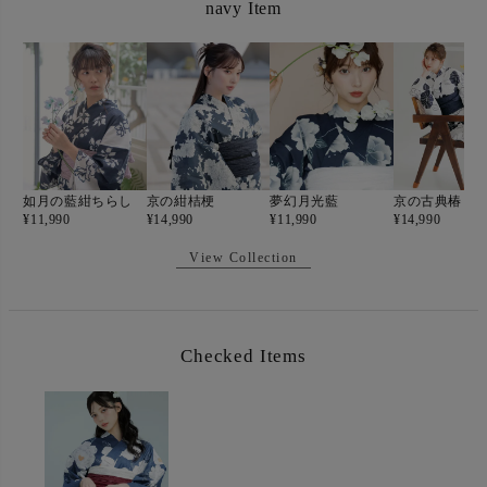
navy Item
如月の藍紺ちらし
京の紺桔梗
夢幻月光藍
京の古典椿
¥
11,990
¥
14,990
¥
11,990
¥
14,990
View Collection
Checked Items