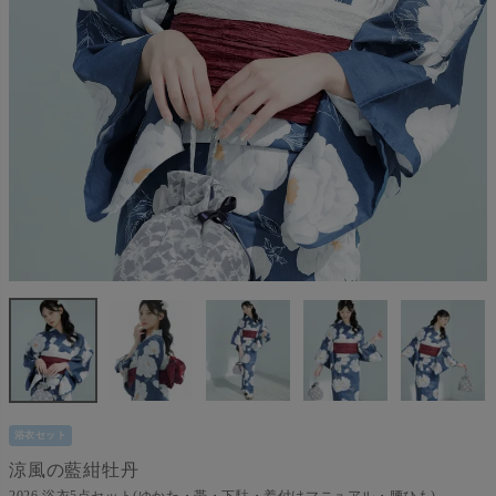
浴衣セット
涼風の藍紺牡丹
2026 浴衣5点セット(ゆかた・帯・下駄・着付けマニュアル・腰ひも)