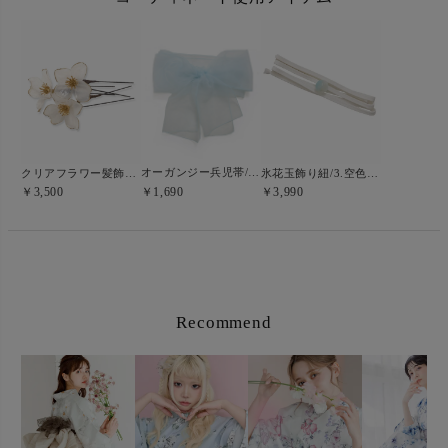
オーガンジー兵児帯/空色
クリアフラワー髪飾りセット/ホワイト
氷花玉飾り紐/3.空色×しろ紐
￥1,690
￥3,500
￥3,990
Recommend