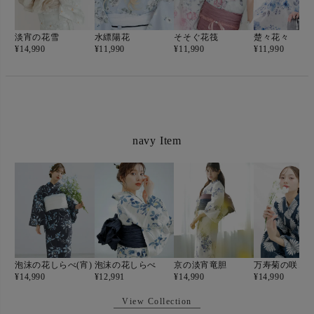
淡宵の花雪
水縹陽花
そそぐ花筏
楚々花々
¥
14,990
¥
11,990
¥
11,990
¥
11,990
navy Item
泡沫の花しらべ(宵)
泡沫の花しらべ
京の淡宵竜胆
¥
14,990
¥
12,991
¥
14,990
¥
14,990
View Collection