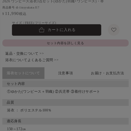
2026 ワンピース浴衣3点セット(ゆかた(羽織+ワンピース)・帯
商品番号
dl-1tnyyukata-J17
11,990
税込
¥
FREE(フリーサイズ)
カートに入れる
セット内容を詳しく見る
返品・交換について >>
浴衣についてよくあるご質問 >>
浴衣セットについて
注意事項
お届け・お支払方法
セット内容
①ゆかた(ワンピース＋羽織) ②兵児帯 ③着付けサポート
品質
浴衣 ： ポリエステル100％
適応身長
150～172㎝