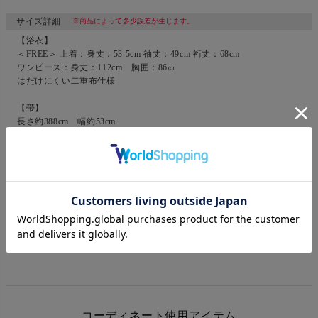
サイズ詳細
※商品によって多少誤差が生じます。
【浴衣】
＜FREE＞ 上着：身丈：53.5cm 袖丈：49cm 裄丈：68cm
ワンピース：身丈：112cm 胸囲：86㎝
はだけにくい二重布仕様
【帯】
長さ約388cm 幅約53cm
撮影時のライティング・ご覧になっているモニター・PC環境により、
実際の商品と色味が異なって見える場合がございます。
なお、著しい色の相違は御座いません。
コーディネート使用アイテム