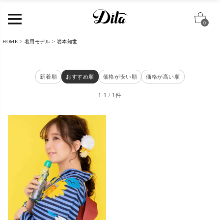
0
HOME
着用モデル
岩本知世
新着順
おすすめ順
価格が安い順
価格が高い順
1
-
1
1