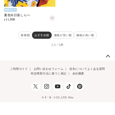
浴衣セット
夏色向日葵しらべ
11,990
¥
新着順
おすすめ順
価格が安い順
価格が高い順
1
-
1
1
ペー
ご利用ガイド
｜
お問い合わせフォーム
｜
浴衣についてよくある質問
ジト
特定商取引法に基づく表記
｜
会社概要
ップ
へ
© P・B・I CO.,LTD. Dita