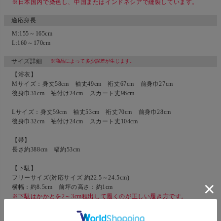
※日本国内で染色し、中国またはインドネシアで縫製しています。
適応身長
M:155～165cm
L:160～170cm
サイズ詳細
※商品によって多少誤差が生じます。
【浴衣】
Mサイズ：身丈58cm 袖丈49cm 裄丈67cm 前身巾27cm
後身巾31cm 袖付け24cm スカート丈96cm
Lサイズ：身丈59cm 袖丈53cm 裄丈70cm 前身巾28cm
後身巾32cm 袖付け24cm スカート丈104cm
【帯】
長さ約388cm 幅約53cm
【下駄】
フリーサイズ(対応サイズ 約22.5～24.5cm)
横幅：約8.5cm 前坪の高さ：約1cm
※下駄はかかとを2～3cm程出して履くのが正しい履き方です。
小指が台から出ても問題ありません。