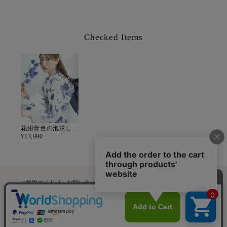
Checked Items
花紺青色の泡沫しらべ
¥
13,990
ペー
ご利用ガイド
｜
お問い合わせフォーム
｜
浴衣についてよくある質問
ジト
特定商取引法に基づく表記
｜
会社概要
ップ
へ