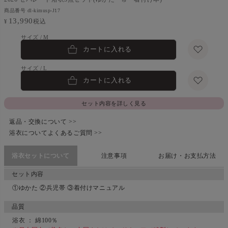
商品番号
dl-kimusp-J17
13,990
税込
¥
M
カートに入れる
L
カートに入れる
セット内容を詳しく見る
返品・交換について >>
浴衣についてよくあるご質問 >>
浴衣セットについて
注意事項
お届け・お支払方法
セット内容
①ゆかた ②兵児帯 ③着付けマニュアル
品質
浴衣 ： 綿100％