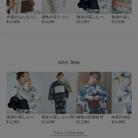
夕凪のはんなりしらべ(牡丹色)
湊色の花うつつ
泡沫の花しらべ
泡沫の花しら
¥
14,990
¥
14,990
¥
12,991
¥
13,990
navy Item
泡沫の花しらべ
泡沫の花しらべ(宵)
湊色の幻想牡丹
水彩の勿忘草
¥
12,991
¥
14,990
¥
12,991
¥
14,990
View Collection