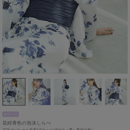
セパレート
花紺青色の泡沫しらべ
2026 セパレート浴衣3点セット(ゆかた・帯・着付け本)