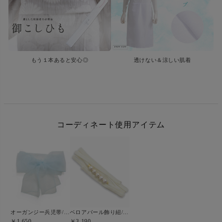
もう１本あると安心◎
透けない＆涼しい肌着
コーディネート使用アイテム
オーガンジー兵児帯/空色
ベロアパール飾り紐/Ivory(アイボリー)
￥1,650
￥3,190