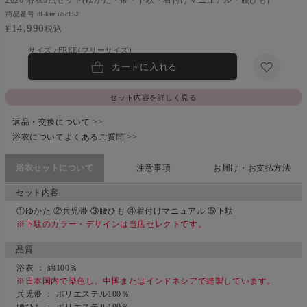
商品番号
dl-kimubc152
14,990
税込
¥
FREE(フリーサイズ)
カートに入れる
セット内容を詳しく見る
返品・交換について >>
浴衣についてよくあるご質問 >>
浴衣セットについて
注意事項
お届け・お支払方法
セット内容
①ゆかた ②兵児帯 ③腰ひも ④着付けマニュアル ⑤下駄
※下駄のカラー・デザインは当店セレクトです。
品質
浴衣 ： 綿100％
※日本国内で染色し、中国またはインドネシアで縫製しています。
兵児帯 ： ポリエステル100％