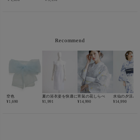
Recommend
空色
夏の浴衣姿を快適に
宵鼠の花しらべ
水仙の夕涼み
¥
1,690
¥
1,991
¥
14,990
¥
14,990