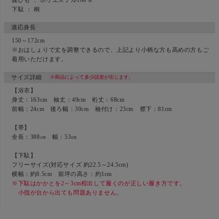
腰ひも ： ポリエステル100％
下駄 ： 桐
適応身長
150～172cm
※おはしょりで丈を調整できるので、上記より小柄な方も高めの方もご
着用いただけます。
サイズ詳細
※商品によって多少誤差が生じます。
【浴衣】
身丈：163cm 袖丈：49cm 裄丈：68cm
前幅：24cm 後ろ幅：30cm 袖付け：23cm 襟下：81cm
【帯】
全長：388㎝ 幅：53㎝
【下駄】
フリーサイズ(対応サイズ 約22.5～24.5cm)
横幅：約8.5cm 前坪の高さ：約1cm
※下駄はかかとを2～3cm程出して履くのが正しい履き方です。
小指が台から出ても問題ありません。