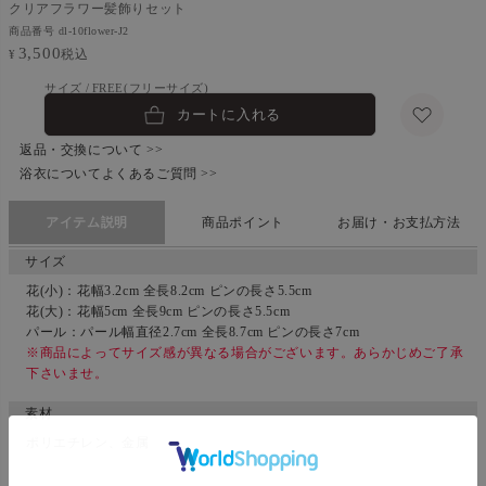
クリアフラワー髪飾りセット
商品番号
dl-10flower-J2
3,500
税込
¥
FREE(フリーサイズ)
カートに入れる
返品・交換について >>
浴衣についてよくあるご質問 >>
アイテム説明
商品ポイント
お届け・お支払方法
サイズ
花(小)：花幅3.2cm 全長8.2cm ピンの長さ5.5cm
花(大)：花幅5cm 全長9cm ピンの長さ5.5cm
パール：パール幅直径2.7cm 全長8.7cm ピンの長さ7cm
※商品によってサイズ感が異なる場合がございます。あらかじめご了承
下さいませ。
素材
ポリエチレン、金属