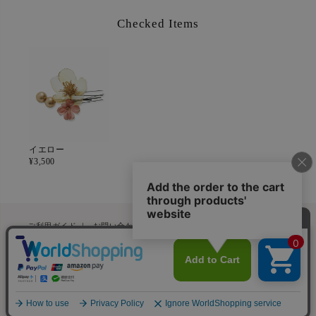
Checked Items
イエロー
¥
3,500
ペー
ご利用ガイド
｜
お問い合わせフォーム
｜
浴衣についてよくある質問
ジト
特定商取引法に基づく表記
｜
会社概要
ップ
へ
© P・B・I CO.,LTD. Dita