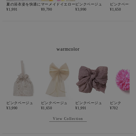
マーメイドイエロー
夏の浴衣姿を快適に
ピンクベージュ
ピンクベージ
¥
9,790
¥
1,991
¥
3,990
¥
1,650
warmcolor
ピンクベージュ
ピンクベージュ
ピンクベージュ
ピンク
¥
3,990
¥
1,650
¥
1,991
¥
702
View Collection