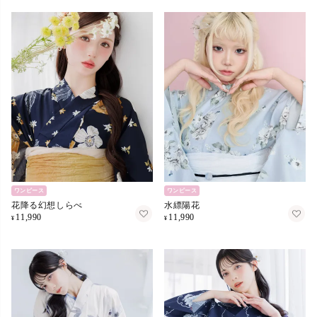
ワンピース
ワンピース
花降る幻想しらべ
水縹陽花
11,990
11,990
¥
¥