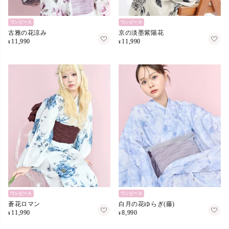
ワンピース
ワンピース
古雅の花涼み
京の淡墨紫陽花
11,990
11,990
¥
¥
ワンピース
ワンピース
蒼花ロマン
白月の花ゆらぎ(藤)
11,990
8,990
¥
¥