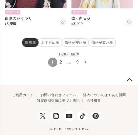
ワンピース
ワンピース
白夏の花うつり
燦々向日葵
8,990
8,990
¥
¥
新着順
おすすめ順
価格が安い順
価格が高い順
1
-
20
166
1
2
…
9
ペー
ご利用ガイド
｜
お問い合わせフォーム
｜
浴衣についてよくある質問
ジト
特定商取引法に基づく表記
｜
会社概要
ップ
へ
© P・B・I CO.,LTD. Dita