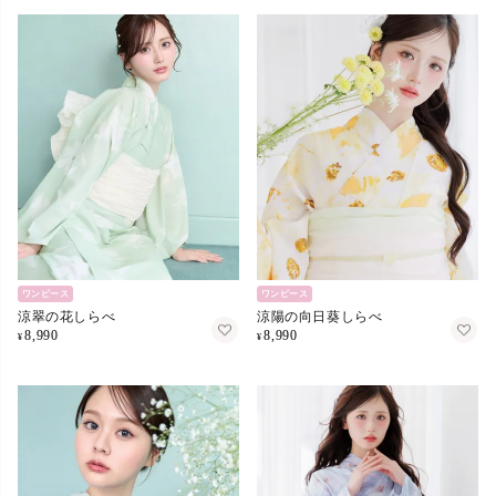
ワンピース
ワンピース
涼翠の花しらべ
涼陽の向日葵しらべ
8,990
8,990
¥
¥