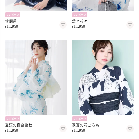
ワンピース
ワンピース
瑞爛譚
楚々花々
11,990
11,990
¥
¥
ワンピース
ワンピース
夏涼の百合重ね
寂寥の花ごろも
11,990
11,990
¥
¥