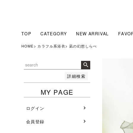
販売中のみ表示
販売中
並び順
人気順
新着順
TOP
CATEGORY
NEW ARRIVAL
FAVO
登録順
価格が安い順
HOME
カラフル系浴衣
凪の幻想しらべ
価格が高い順
検索
詳細検索
MY PAGE
ログイン
会員登録