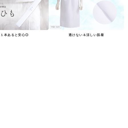
う１本あると安心◎
透けない＆涼しい肌着