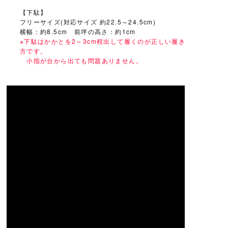
【下駄】
フリーサイズ(対応サイズ 約22.5～24.5cm)
横幅：約8.5cm 前坪の高さ：約1cm
※下駄はかかとを2～3cm程出して履くのが正しい履き
方です。
小指が台から出ても問題ありません。