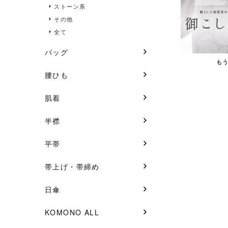
ストーン系
その他
全て
バッグ
も
腰ひも
肌着
半襟
平帯
帯上げ・帯締め
日傘
KOMONO ALL