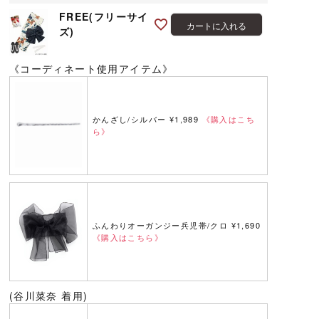
FREE(フリーサイ
カートに入れる
ズ)
《コーディネート使用アイテム》
かんざし/シルバー ¥1,989
《購入はこち
ら》
ふんわりオーガンジー兵児帯/クロ ¥1,690
《購入はこちら》
(谷川菜奈 着用)