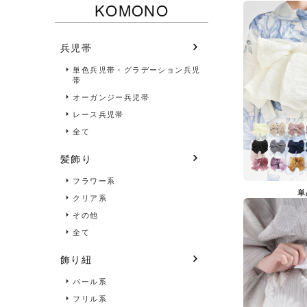
KOMONO
兵児帯
単色兵児帯・グラデーション兵児
帯
オーガンジー兵児帯
レース兵児帯
全て
髪飾り
フラワー系
単
クリア系
その他
全て
飾り紐
パール系
フリル系