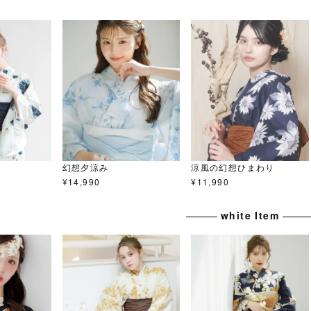
幻想夕涼み
涼風の幻想ひまわり
¥
14,990
¥
11,990
white Item