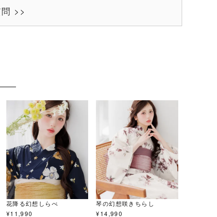
問 >>
花降る幻想しらべ
琴の幻想咲きちらし
¥
11,990
¥
14,990