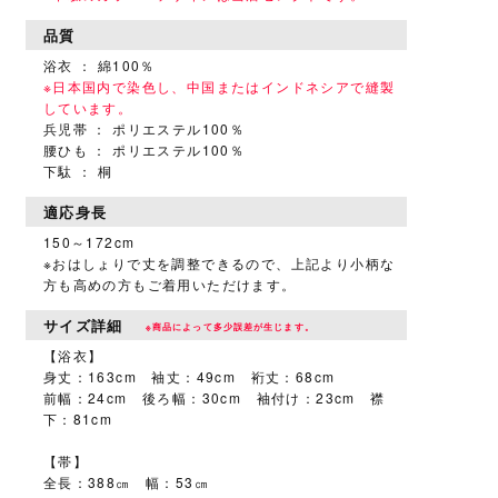
品質
浴衣 ： 綿100％
※日本国内で染色し、中国またはインドネシアで縫製
しています。
兵児帯 ： ポリエステル100％
腰ひも ： ポリエステル100％
下駄 ： 桐
適応身長
150～172cm
※おはしょりで丈を調整できるので、上記より小柄な
方も高めの方もご着用いただけます。
サイズ詳細
※商品によって多少誤差が生じます。
【浴衣】
身丈：163cm 袖丈：49cm 裄丈：68cm
前幅：24cm 後ろ幅：30cm 袖付け：23cm 襟
下：81cm
【帯】
全長：388㎝ 幅：53㎝