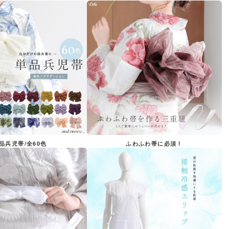
品兵児帯/全60色
ふわふわ帯に必須！