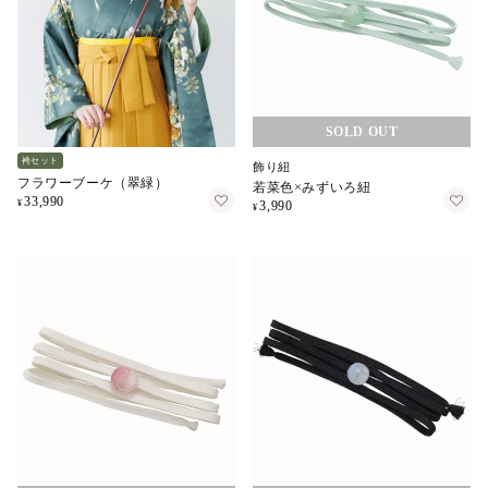
在庫切れ
袴セット
飾り紐
フラワーブーケ（翠緑）
若菜色×みずいろ紐
33,990
¥
3,990
¥