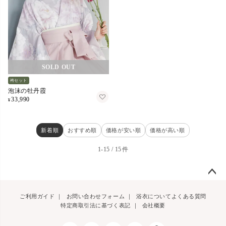
在庫切れ
袴セット
泡沫の牡丹霞
33,990
¥
新着順
おすすめ順
価格が安い順
価格が高い順
1
-
15
15
ペー
ご利用ガイド
｜
お問い合わせフォーム
｜
浴衣についてよくある質問
ジト
特定商取引法に基づく表記
｜
会社概要
ップ
へ