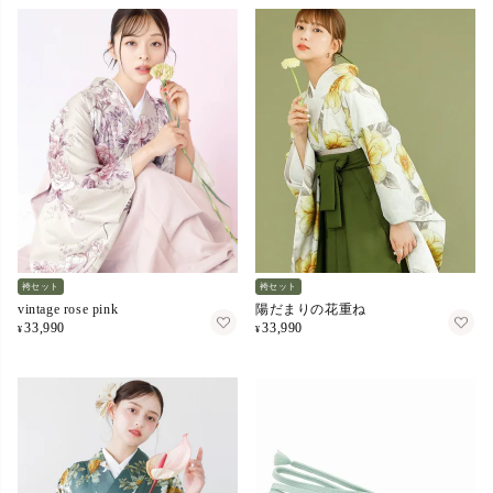
袴セット
袴セット
vintage rose pink
陽だまりの花重ね
33,990
33,990
¥
¥