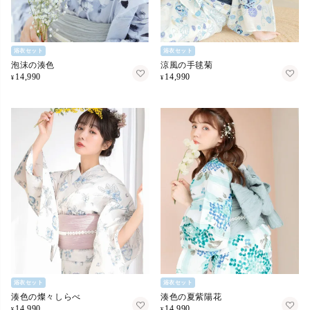
浴衣セット
浴衣セット
泡沫の湊色
涼風の手毬菊
14,990
14,990
¥
¥
浴衣セット
浴衣セット
湊色の燦々しらべ
湊色の夏紫陽花
14,990
14,990
¥
¥