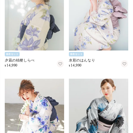
浴衣セット
浴衣セット
夕凪の桔梗しらべ
水彩のはんなり
14,990
14,990
¥
¥