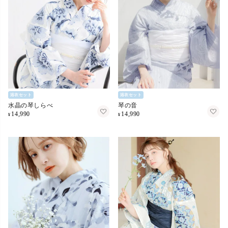
浴衣セット
浴衣セット
水晶の琴しらべ
琴の音
14,990
14,990
¥
¥