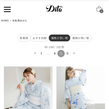
0
HOME
水色系ゆかた
新着順
おすすめ順
価格が安い順
価格が高い順
81
-
100
102
1
…
4
5
6