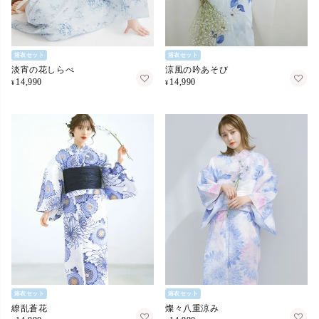
浴衣セット
浴衣セット
淡宵の花しらべ
涼風の吟あそび
14,990
14,990
¥
¥
浴衣セット
浴衣セット
繚乱蒼花
燦々八重涼み