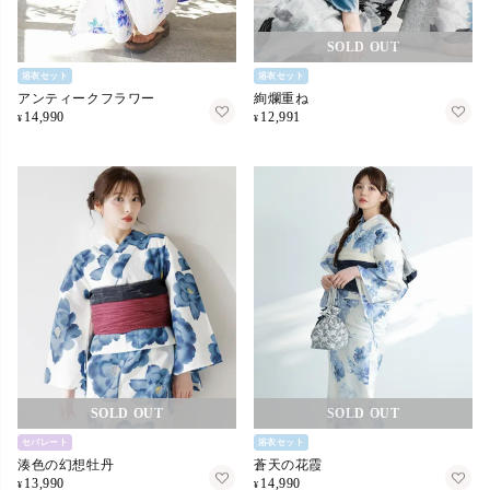
在庫切れ
浴衣セット
浴衣セット
アンティークフラワー
絢爛重ね
14,990
12,991
¥
¥
在庫切れ
在庫切れ
セパレート
浴衣セット
湊色の幻想牡丹
蒼天の花霞
13,990
14,990
¥
¥